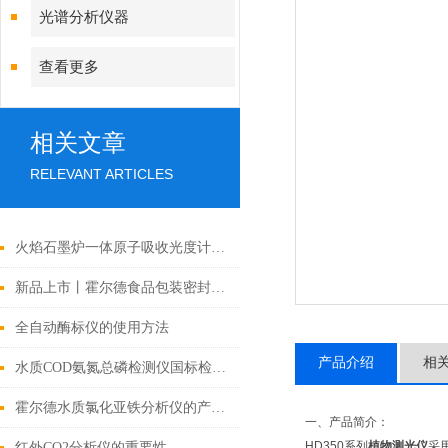
光谱分析仪器
查看更多
相关文章
RELEVANT ARTICLES
火焰石墨炉一体原子吸收光度计功能优势与应用
新品上市丨霍尔德食品包装密封性测试仪多款型号介绍
全自动酶标仪的使用方法
产品介绍
相
水质COD氨氮总磷检测仪国标检测原理及行业应用探究
霍尔德水质氯化亚铁分析仪的产品特点和优势
一、产品简介：
HD350系列
植物测光仪
采
红外CO2分析仪的重要性