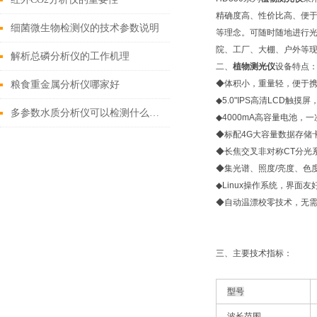
精确度高、性价比高、便于
细菌微生物检测仪的技术参数说明
等理念。可随时随地进行光
院、工厂、大棚、户外等
解析总磷分析仪的工作机理
二、
植物测光仪
设备特点
◆体积小，重量轻，便于
粮食重金属分析仪哪家好
◆5.0"IPS高清LCD触
多参数水质分析仪可以检测什么（盘点2022好用的多参数水质分析仪）
◆4000mA高容量电池，
◆标配4G大容量数据存储卡
◆长焦交叉非对称CT分光
◆集光谱、照度/亮度、色
◆Linux操作系统，界面
◆自动温漂校零技术，无
三、主要技术指标：
型号
波长范围