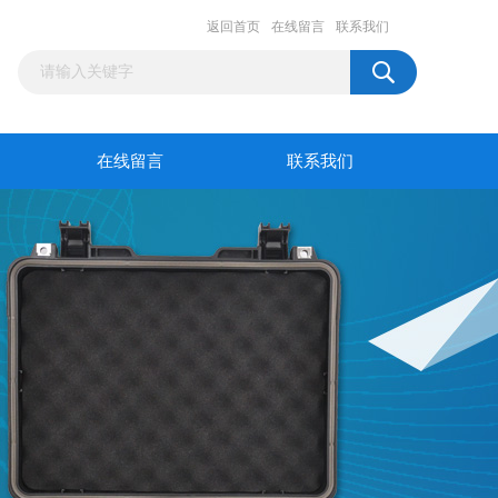
返回首页
在线留言
联系我们
在线留言
联系我们