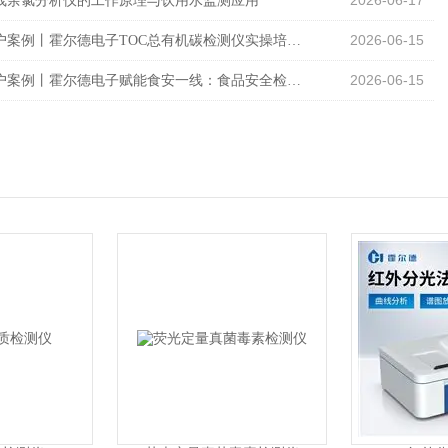
2026-06-17
线余氯分析仪的工作原理与饮用水监测应用
2026-06-15
客户案例丨霍尔德电子TOC总有机碳检测仪实操培训与应用指导
2026-06-15
客户案例丨霍尔德电子赋能食安一线：食品安全检测仪操作培训圆满完成