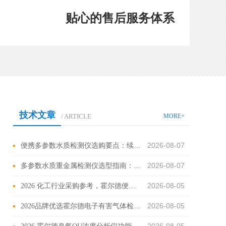
贴心的售后服务体系
技术文章
/ ARTICLE
MORE+
2026-08-07
便携多参数水质检测仪选购要点：续航、精度与便携性
2026-08-07
多参数水质重金属检测仪选型指南：核心指标与场景适配
2026-08-05
2026 化工行业采购参考，霍尔德便携式恶臭气体分析仪管道泄漏检测方案
2026-08-05
2026品牌优选霍尔德电子有害气体检测仪，防爆防护配置拉满行业标准