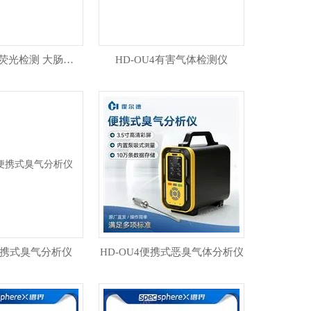
MBSATP生物荧光检测 大肠杆菌检测仪
HD-OU4有害气体检测仪
4便携式臭气分析仪
HD-OU4便携式恶臭气体分析仪