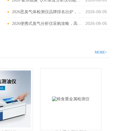
2026-08-05
2026 霍尔德臭气OU浓度分析仪功能拆解，正负压管道高温检测全覆盖
2026-08-05
2026恶臭气体检测仪品牌排名出炉，霍尔德电子综合性能超越同价位竞品
2026-08-05
2026便携式臭气分析仪采购攻略，高精度泵吸式认准霍尔德电子
MORE+