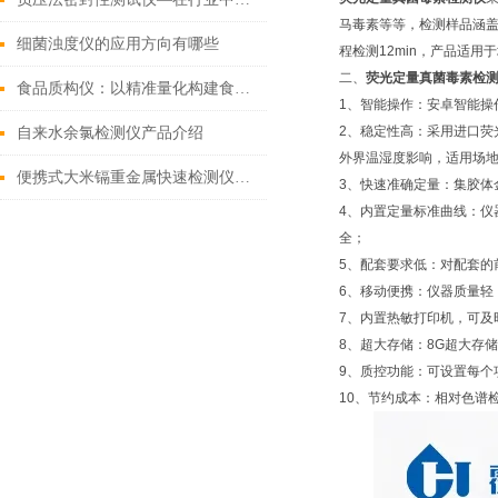
马毒素等等，检测样品涵
细菌浊度仪的应用方向有哪些
程检测12min，产品适
二、
荧光定量真菌毒素检
食品质构仪：以精准量化构建食品品质管控解决方案
1、智能操作：安卓智能操
2、稳定性高：采用进口荧
自来水余氯检测仪产品介绍
外界温湿度影响，适用场
便携式大米镉重金属快速检测仪如何选择
3、快速准确定量：集胶体
4、内置定量标准曲线：
全；
5、配套要求低：对配套的
6、移动便携：仪器质量轻
7、内置热敏打印机，可及
8、超大存储：8G超大存储
9、质控功能：可设置每个
10、节约成本：相对色谱