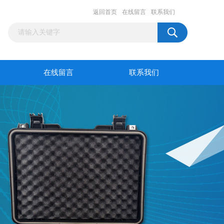
返回首页
在线留言
联系我们
在线留言
联系我们