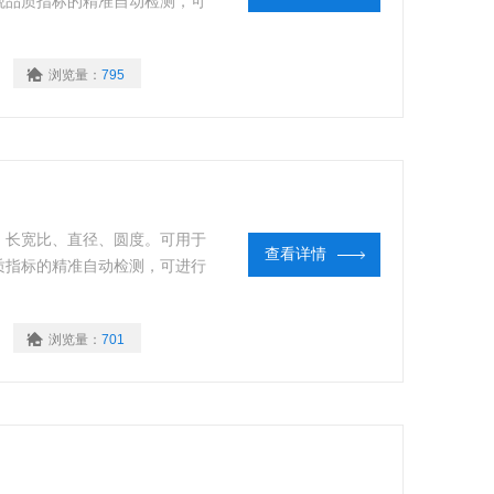
观品质指标的精准自动检测，可
浏览量：
795
、长宽比、直径、圆度。可用于
查看详情
质指标的精准自动检测，可进行
浏览量：
701