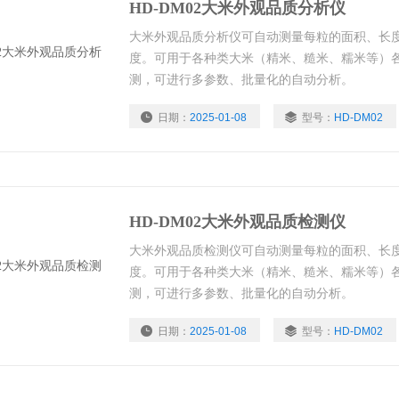
HD-DM02大米外观品质分析仪
大米外观品质分析仪可自动测量每粒的面积、长
度。可用于各种类大米（精米、糙米、糯米等）
测，可进行多参数、批量化的自动分析。
日期：
2025-01-08
型号：
HD-DM02
HD-DM02大米外观品质检测仪
大米外观品质检测仪可自动测量每粒的面积、长
度。可用于各种类大米（精米、糙米、糯米等）
测，可进行多参数、批量化的自动分析。
日期：
2025-01-08
型号：
HD-DM02