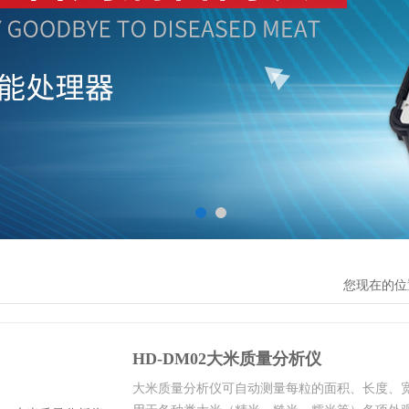
您现在的位
HD-DM02大米质量分析仪
大米质量分析仪可自动测量每粒的面积、长度、