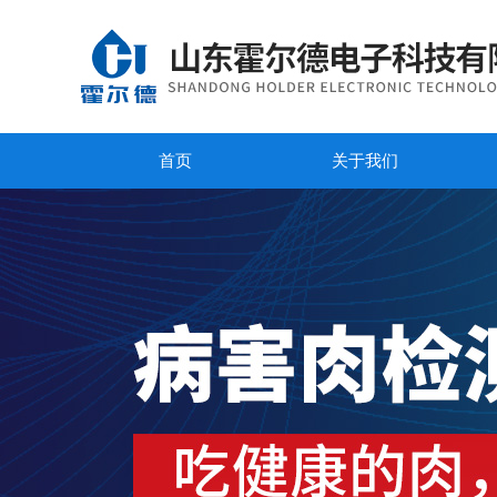
首页
关于我们