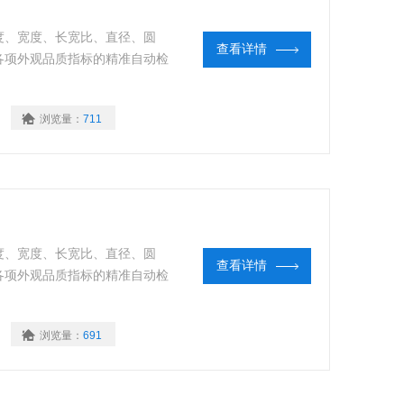
度、宽度、长宽比、直径、圆
查看详情
各项外观品质指标的精准自动检
浏览量：
711
度、宽度、长宽比、直径、圆
查看详情
各项外观品质指标的精准自动检
浏览量：
691