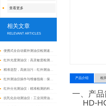
查看更多
相关文章
RELEVANT ARTICLES
便携式全自动紫外测油仪检测速度快
红外光度测油仪：高灵敏度检测，赋能环境油类监测
精准选型，高效治污：红外测油仪采购全指南
产品介绍
相
红外测油仪操作与维修指南：保障水质监测的精准稳定
红外分光测油仪：精准检测的科技利器，守护环境安全的创新之选
一、产品
抗乳化自动测油仪：工业润滑油监测的“智能卫士“，守护设备健康新利器
HD-HC