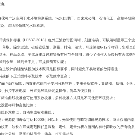
物油。
域
油仪
可广泛应用于水环境检测系统、污水处理厂、自来水公司、石油化工、高校科研院
印染、造纸等领域的水质检测。
点
环境保护标准《HJ637-2018》红外三波数谱图清晰，刻度准确，可以清晰显示三
、萃取、除水过滤、硅酸镁吸附、测量、排液、清洗，可连续做6-12个样品，实现全
在储液、样品萃取、测试及排废过程等所有环节全封闭，减少了操作人员接触有害试剂
试剂余量，试剂量不足，可提供预警功能；
有自主设计的硅酸镁投加技术既满足国标要求，同时避免了易堵塞的故障发生；
特殊的下压式搅拌萃取技术，萃取效率更高；
Win7操作系统，内置霍尔德电子专用分析软件，专用分析软件，集谱图、扫描、分析
8寸触控平板电脑，外置无线鼠标键盘操作，简单方便快捷；
有标准曲线校准也可使用系数校准，多种校准方式满足不同使用环境要求；
意设置稀释和富集比例；
曲线各浓度点，自动生成标准曲线；
统：光源使用寿命可达10000小时以上，光源使用电调制调解光源技术，防止仪器内
自动校正，波长在可规定范围任意调整；定性、定量分析在范围内有特征吸收的所有物
动统计分析、谱图扫描显示、储存、打印等功能；