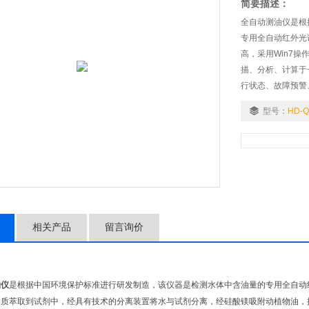
简要描述：
全自动测油仪是根
专用全自动红外光
高，采用Win7
描、分析、计算于
行状态、故障预警
型号：
HD-Q
相关产品
留言询价
述
油仪
是根据中国环境保护标准进行研发制造，该仪器是检测水体中含油量的专用全自动
质萃取到试剂中，经具有技术的分离装置将水与试剂分离，经硅酸镁吸附动植物油，按照国标