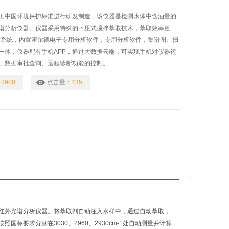
据中国环境保护标准进行研发制造，该仪器是检测水体中含油量的
谱分析仪器。仪器采用特殊的下压式搅拌萃取技术，萃取效率更
操作系统，内置霍尔德电子专用分析软件，专用分析软件，集谱图、扫
一体，仪器配有手机APP，通过大数据云端，可实现手机对仪器运
、数据审批查询、远程诊断功能的控制。
H900
点击量：
435
红外光谱分析仪器。将萃取剂自动注入水样中，通过自动萃取，
要求分别在3030、2960、2930cm-1处自动测量并计算