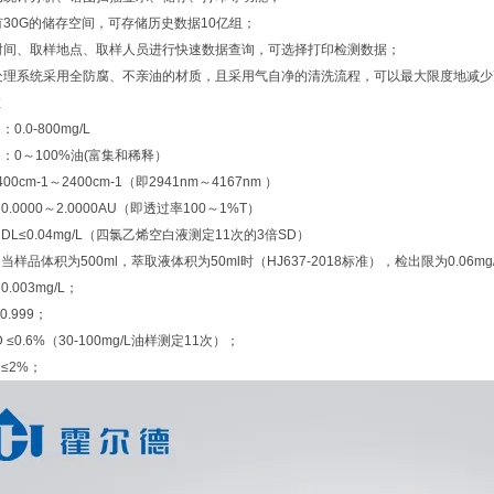
有30G的储存空间，可存储历史数据10亿组；
时间、取样地点、取样人员进行快速数据查询，可选择打印检测数据；
处理系统采用全防腐、不亲油的材质，且采用气自净的清洗流程，可以最大限度地减
数
.0-800mg/L
：0～100%油(富集和稀释）
0cm-1～2400cm-1（即2941nm～4167nm ）
.0000～2.0000AU（即透过率100～1%T）
L≤0.04mg/L（四氯乙烯空白液测定11次的3倍SD）
样品体积为500ml，萃取液体积为50ml时（HJ637-2018标准），检出限为0.06mg
003mg/L；
.999；
≤0.6%（30-100mg/L油样测定11次）；
≤2%；