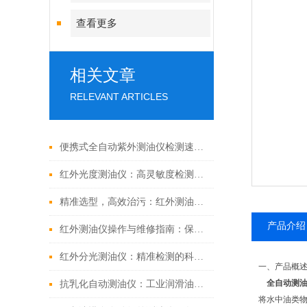
查看更多
相关文章
RELEVANT ARTICLES
便携式全自动紫外测油仪检测速度快
红外光度测油仪：高灵敏度检测，赋能环境油类监测
精准选型，高效治污：红外测油仪采购全指南
产品介绍
红外测油仪操作与维修指南：保障水质监测的精准稳定
红外分光测油仪：精准检测的科技利器，守护环境安全的创新之选
一、产品概
全自动测
抗乳化自动测油仪：工业润滑油监测的“智能卫士“，守护设备健康新利器
将水中油类物