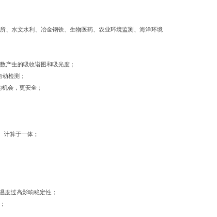
所、水文水利、冶金钢铁、生物医药、农业环境监测、海洋环境
个波数产生的吸收谱图和吸光度；
自动检测；
的机会，更安全；
、计算于一体；
部温度过高影响稳定性；
质；