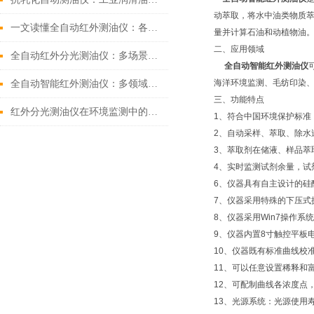
动萃取，将水中油类物质萃取
一文读懂全自动红外测油仪：各领域的关键 “监测官”
量并计算石油和动植物油
二、应用领域
全自动红外分光测油仪：多场景下的水质 “侦察兵”
全自动智能红外测油仪
海洋环境监测、毛纺印染
全自动智能红外测油仪：多领域水质监测的“智能哨兵”
三、功能特点
红外分光测油仪在环境监测中的应用
1、符合中国环境保护标准
2、自动采样、萃取、除水
3、萃取剂在储液、样品萃
4、实时监测试剂余量，试
6、仪器具有自主设计的硅
7、仪器采用特殊的下压式
8、仪器采用Win7操作
9、仪器内置8寸触控平板
10、仪器既有标准曲线校
11、可以任意设置稀释和
12、可配制曲线各浓度点
13、光源系统：光源使用