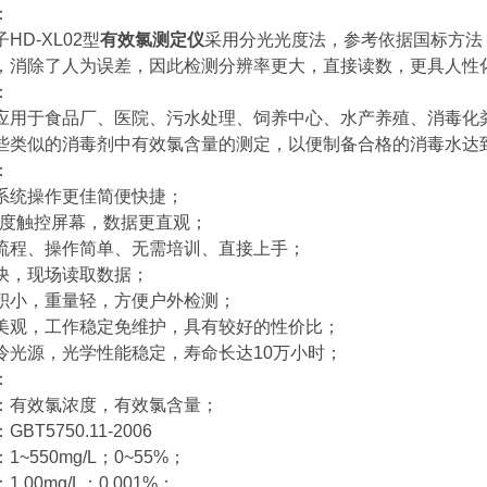
：
HD-XL02型
有效氯测定仪
采用分光光度法，参考依据国标方法（GB
，消除了人为误差，因此检测分辨率更大，直接读数，更具人性
：
应用于食品厂、医院、污水处理、饲养中心、水产养殖、消毒化
些类似的消毒剂中有效氯含量的测定，以便制备合格的消毒水达
：
系统操作更佳简便快捷；
清晰度触控屏幕，数据更直观；
流程、操作简单、无需培训、直接上手；
快，现场读取数据；
积小，重量轻，方便户外检测；
美观，工作稳定免维护，具有较好的性价比；
冷光源，光学性能稳定，寿命长达10万小时；
：
：有效氯浓度，有效氯含量；
BT5750.11-2006
1~550mg/L；0~55%；
.00mg/L；0.001%；