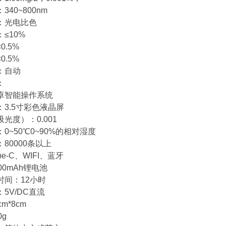
340~800nm
：光电比色
：≤10%
0.5%
0.5%
：自动
：
卓智能操作系统
：3.5寸彩色液晶屏
光度）：0.001
0~50℃0~90%的相对湿度
80000条以上
pe-C、WIFI、蓝牙
00mAh锂电池
时间：12小时
5V/DC直流
cm*8cm
0g