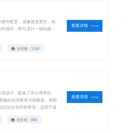
应硬件配置，成像速度更快，画
查看详情
软件操作，即可进行一键拍摄，
浏览量：
1104
应用设计，配备了高分辨率的
查看详情
确保了图像的高清晰度与细腻度。智能
动识别泳道和条带等，适用于凝
，防止光泄露，确保了高质量成
浏览量：
990