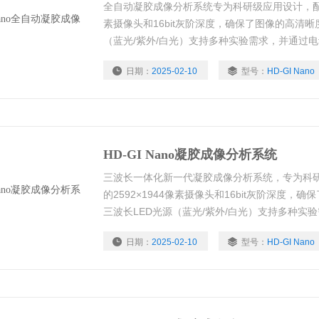
全自动凝胶成像分析系统专为科研级应用设计，配备了
素摄像头和16bit灰阶深度，确保了图像的高清晰
（蓝光/紫外/白光）支持多种实验需求，并通过
I5处理器、8G内存及256G固态硬盘，配合10
日期：
2025-02-10
型号：
HD-GI Nano
观操作体验。
HD-GI Nano凝胶成像分析系统
三波长一体化新一代凝胶成像分析系统，专为科
的2592×1944像素摄像头和16bit灰阶深度
三波长LED光源（蓝光/紫外/白光）支持多种实
调整。内置双核I5处理器、8G内存及256G固态
日期：
2025-02-10
型号：
HD-GI Nano
供快速响应和直观操作体验。