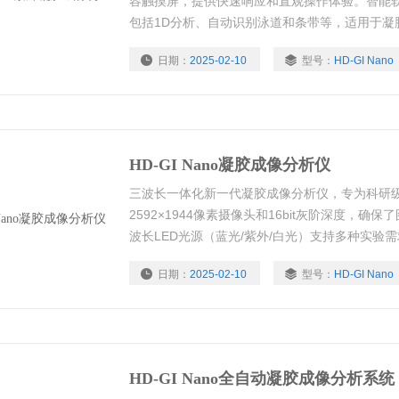
容触摸屏，提供快速响应和直观操作体验。智能
包括1D分析、自动识别泳道和条带等，适用于凝
紧凑且密封良好，防止光泄露，确保了高质量成
日期：
2025-02-10
型号：
HD-GI Nano
HD-GI Nano凝胶成像分析仪
三波长一体化新一代凝胶成像分析仪，专为科研
2592×1944像素摄像头和16bit灰阶深度，
波长LED光源（蓝光/紫外/白光）支持多种实验
整。内置双核I5处理器、8G内存及256G固态硬
日期：
2025-02-10
型号：
HD-GI Nano
快速响应和直观操作体验。
HD-GI Nano全自动凝胶成像分析系统