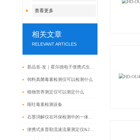
查看更多
相关文章
RELEVANT ARTICLES
新品首-发｜霍尔德电子便携式生物毒性检测仪 解锁环境应急检测新范式
饲料真菌毒素检测仪可以检测什么
植物营养测定仪可以测定什么
呕吐毒素检测设备
石墨消解仪在环保检测中的一体化解决方案
便携式多普勒流速流量测定仪&2020新品&便携式多普勒流速流量测定仪