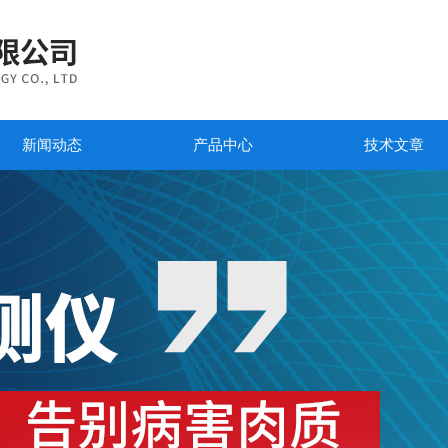
新闻动态
产品中心
技术文章