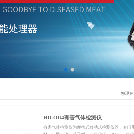
您现在
HD-OU4有害气体检测仪
有害气体检测仪为便携式移动式检测仪器，专门