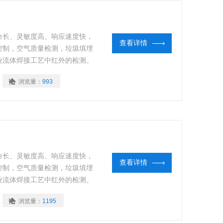
命长、灵敏度高、响应速度快，
查看详情
控制，空气质量检测，垃圾填埋
业流体焊接工艺中红外的检测。
浏览量：
993
命长、灵敏度高、响应速度快，
查看详情
控制，空气质量检测，垃圾填埋
业流体焊接工艺中红外的检测。
浏览量：
1195