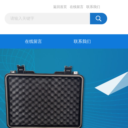
返回首页
在线留言
联系我们
在线留言
联系我们