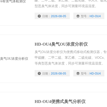
醚、二甲二硫、苯乙烯、二硫化碳、VOCs、硫
型恶臭气体浓度，同步可测量环境温湿度。
日期：
2026-08-05
型号：
HD-OU4
HD-OU4臭气OU浓度分析仪
臭气OU浓度分析仪为便携式移动式检测仪器，专
甲硫醚、二甲二硫、苯乙烯、二硫化碳、VOCs
等典型恶臭气体浓度，同步可测量环境温湿度。
日期：
2026-08-05
型号：
HD-OU4
HD-OU4便携式臭气分析仪