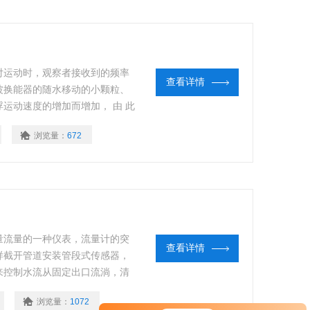
对运动时，观察者接收到的频率
查看详情
波换能器的随水移动的小颗粒、
运动速度的增加而增加， 由 此
浏览量：
672
量流量的一种仪表，流量计的突
查看详情
样截开管道安装管段式传感器，
来控制水流从固定出口流淌，清
”这一难题。
浏览量：
1072