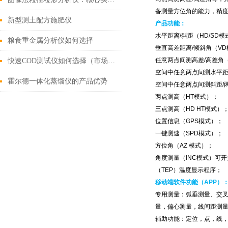
备测量方位角的能力，精度达
新型测土配方施肥仪
产品功能：
水平距离/斜距（HD/SD模
粮食重金属分析仪如何选择
垂直高差距离/倾斜角（V
任意两点间测高差/高差角（
快速COD测试仪如何选择（市场上好用的快速COD测试仪）
空间中任意两点间测水平距/
霍尔德一体化蒸馏仪的产品优势
空间中任意两点间测斜距/两
两点测高（HT模式）；
三点测高（HD HT模式）
位置信息（GPS模式）；
一键测速（SPD模式）；
方位角（AZ 模式）；
角度测量（INC模式）可开
（TEP）温度显示程序；
移动端软件功能（APP）
专用测量：弧垂测量、交
量，偏心测量，线间距测
辅助功能：定位，点，线