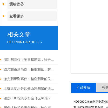
测绘仪器
查看更多
相关文章
RELEVANT ARTICLES
测距测高仪：测量精度高，适合各种户外测量使用
激光测距测高仪：精准测量，解锁多维空间新维度
激光测距测高仪：精密测量的关键工具
产品介绍
相
土壤温度水分盐分ph速测仪的适用范围
锰法COD检测仪符合什么标准？
HD5000C激光测距测
两点间测高差/高差角等，并
图像法粒径粒形分析仪：核心实用技术解析