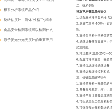
二、技术参数
根系分析系统产品介绍
林业草原覆盖度分析仪
1. 适配安卓移动客户端
旋转粘度计：流体“性格”的精准解码者
2. 测量范围:0~100
理。
食品安全检测系统可以检测什么
3. 支持自动和手动阈值调
原子荧光分光光度计的重要应用
4. 成像设备储存容量不小
式三脚架。
5. 环境要求:温度-25℃~
6. 配置可移动支架，安
7. 支持无线连接成像设
8. 支持远程连接控制相
三、植被盖度解译软件
1. 支持多种和一种颜色
2. 具备图片裁剪、缩小
3. 支持单图计算覆盖度
4. 可生成黑白二色图和彩色
5. 可保存每次分析数据