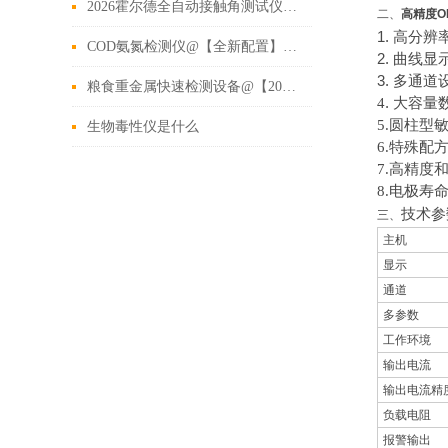
2026霍尔德全自动接触角测试仪软件硬件全功能详细解析
二、
高精度O
1. 
高分辨率
COD氨氮检测仪@【全新配置】2022_COD氨氮检测仪
2. 
曲线显
3. 
多通道
粮食重金属快速检测设备@【2022新款】_粮食重金属快速测试仪
. 
4
大容量
5.圆柱型
生物毒性仪是什么
6.特殊配
7.高精度
8.电极寿
技术参
三、
主机
显示
通道
多参数
工作环境
输出电流
输出电流精
负载电阻
报警输出