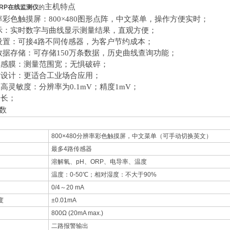
主机特点
RP在线监测仪
的
彩色触摸屏：800×480图形点阵，中文菜单，操作方便实时；
示：实时数字与曲线显示测量结果，直观方便；
设置：可接4路不同传感器，为客户节约成本；
数据存储：可存储150万条数据，历史曲线查询功能；
敏感膜：测量范围宽；无惧破碎；
方设计：更适合工业场合应用；
和高灵敏度：分辨率为0.1mV；精度1mV；
命长；
数
800×480分辨率彩色触摸屏，中文菜单（可手动切换英文）
最多4路传感器
溶解氧、pH、ORP、电导率、温度
温度：0-50℃；相对湿度：不大于90%
0/4～20 mA
度
±0.01mA
800Ω (20mA max.)
二路报警输出