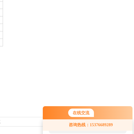
在线交流
您好！欢迎前来咨询，很高兴为您
仪
返回列表>>
咨询热线：15376689289
服务，请问您要咨询什么问题呢？