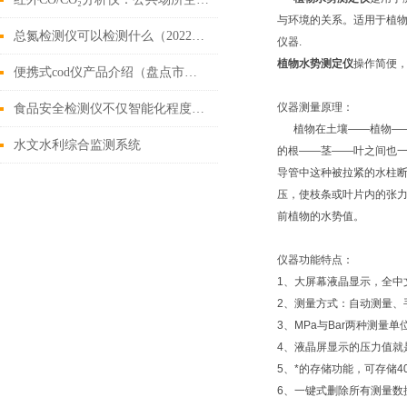
与环境的关系。适用于植
总氮检测仪可以检测什么（2022总氮检测仪全新上市）
仪器.
植物水势测定仪
操作简便
便携式cod仪产品介绍（盘点市场上好用的便携式cod仪）
仪器测量原理：
食品安全检测仪不仅智能化程度高，而且测量准确
植物在土壤——植物——
水文水利综合监测系统
的根——茎——叶之间也
导管中这种被拉紧的水柱断
压，使枝条或叶片内的张
前植物的水势值。
仪器功能特点：
1、大屏幕液晶显示，全中
2、测量方式：自动测量、
3、MPa与Bar两种测量
4、液晶屏显示的压力值就
5、*的存储功能，可存储4
6、一键式删除所有测量数