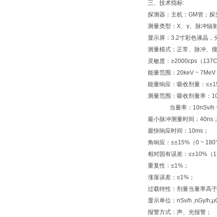
三、技术指标:
探测器：主机：GM管；探头：
测量类型：X、γ、脉冲辐
显示屏：3.2寸彩色液晶，分
测量模式：正常、脉冲、
灵敏度：≥2000cps（137C
能量范围：20keV ~ 7Me
能量响应：吸收剂量：≤±1
测量范围：吸收剂量率：10nGy
当量率：10nSv/h ~ 1
最小脉冲测量时间：40ns
最快响应时间：10ms；
角响应：≤±15%（0 ~ 18
相对固有误差：≤±10%（1
重复性：≤1%；
涨落误差：≤1%；
过载特性：剂量当量率高于
显示单位：nSv/h ,nGy/h,
报警方式：声、光报警；