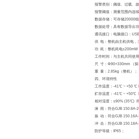
报警类别：阈值、过载、
报警阈值：测量范围内连
数据存储：可存储20000
数据处理：具有数据导出功能（
通讯接口：电脑接口：USB 
供 电：整机由主机供电，
功 耗：整机耗电≤200m
工作时间：与主机共同使用
尺 寸：Φ90×330mm （
重 量：2.85kg（整机）；
四、环境特性
工作温度：-41℃ ~ +50 ℃ 
贮存温度：-41℃ ~ +50℃ 
相对湿度：≤90% (35℃) 
淋 雨：符合GJB 150.8A
振 动：符合GJB 150.16
冲 击：符合GJB 150.18
防护等级：IP65；