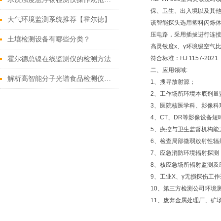
保、卫生、出入境以及其
大气环境监测系统推荐【霍尔德】
该智能探头选用塑料闪烁体
压电路，采用插拔进行连
土壤检测设备有哪些分类？
高灵敏度x、γ环境级空气
符合标准：HJ 1157-2
霍尔德总镍在线监测仪的检测方法
二、应用领域:
解析高智能分子光谱食品检测仪的的功能特点
1、搜寻放射源；
2、工作场所环境本底剂量
3、医院核医学科、影像科
4、CT、DR等影像设备
5、疾控与卫生监督机构能
6、检查局部微弱放射性辐
7、应急消防环境辐射探测
8、核应急场所辐射监测及
9、工业X、γ无损探伤工
10、第三方检测公司环境
11、废弃金属处理厂、矿