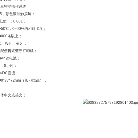
安卓智能操作系统；
.5寸彩色液晶触摸屏；
光度）：0.001；
50℃，0~90%的相对湿度；
0000条以上；
C、WIFI、蓝牙；
选配便携式蓝牙打印机；
mAh锂电池；
：8小时；
V/DC直流；
0*77*72mm（长×宽x高）；
；
简体中文或英文；