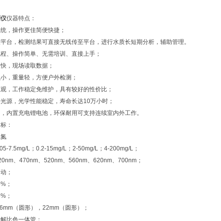
测仪
仪器特点：
系统，操作更佳简便快捷；
控平台，检测结果可直接无线传至平台，进行水质长短期分析，辅助管理。
流程、操作简单、无需培训、直接上手；
更快，现场读取数据；
积小，重量轻，方便户外检测；
美观，工作稳定免维护，具有较好的性价比；
光源，光学性能稳定，寿命长达10万小时；
用，内置充电锂电池，环保耐用可支持连续室内外工作。
指标：
氨氮
-7.5mg/L；0.2-15mg/L；2-50mg/L；4-200mg/L；
nm、470nm、520nm、560nm、620nm、700nm；
自动；
5%；
5%；
16mm（圆形），22mm（圆形）；
消解比色一体管；