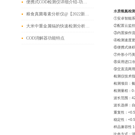
便携式COD检测仪详细介绍-功能、原理及特性
水质氨氮检
粮食真菌毒素分析仪@【2022新款】_粮食谷物真菌毒素检测仪
①安卓智能
②配置云监
大米中重金属镉的快速检测分析仪产品介绍说明
③内置操作
COD消解器功能特点
④检测速度
⑥便携式体
⑦外形小巧
⑧采用进口冷
⑨交直流两
检测仪技术
检测项目：
检测量程：0.05
波长范围：420
波长选择：
重复性：<0.
稳定性：<0.
样品兼容性 
比色方式：