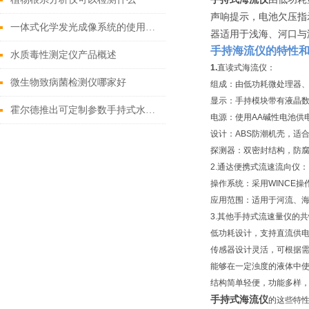
声响提示，电池欠压指
一体式化学发光成像系统的使用用途
器适用于浅海、河口与
手持海流仪的特性
水质毒性测定仪产品概述
1.
直读式海流仪：
微生物致病菌检测仪哪家好
组成：由低功耗微处理器
显示：手持模块带有液晶
霍尔德推出可定制参数手持式水质分析仪
电源：使用AA碱性电池供
设计：ABS防潮机壳，适
探测器：双密封结构，防
2.通达便携式流速流向仪：
操作系统：采用WINCE
应用范围：适用于河流、
3.其他手持式流速量仪的
低功耗设计，支持直流供
传感器设计灵活，可根据
能够在一定浊度的液体中
结构简单轻便，功能多样
手持式海流仪
的这些特