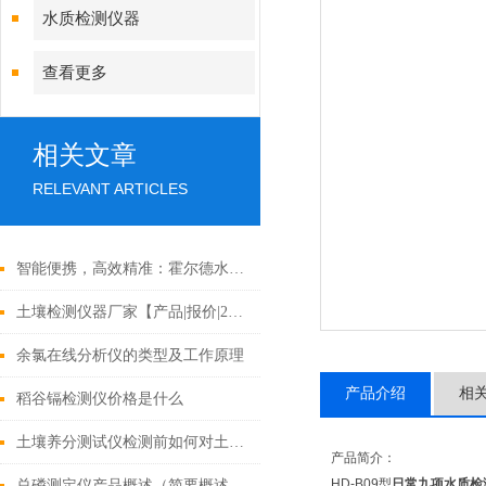
水质检测仪器
查看更多
相关文章
RELEVANT ARTICLES
智能便携，高效精准：霍尔德水质高锰酸盐指数测定仪重塑水质监测新格局
土壤检测仪器厂家【产品|报价|2020仪器厂家推荐】
余氯在线分析仪的类型及工作原理
产品介绍
相
稻谷镉检测仪价格是什么
土壤养分测试仪检测前如何对土壤样品进行处理
产品简介：
HD-B09型
日常九项水质检
总磷测定仪产品概述（简要概述总磷测定仪的功能特点）