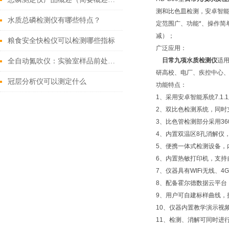
测和比色皿检测，安卓智
水质总磷检测仪有哪些特点？
定范围广、功能*、操作简
减）；
粮食安全快检仪可以检测哪些指标
广泛应用：
日常九项水质检测仪
适
全自动氮吹仪：实验室样品前处理领域的革新利器
研高校、电厂、疾控中心
冠层分析仪可以测定什么
功能特点：
1、采用安卓智能系统7.
2、双比色检测系统，同时
3、比色管检测部分采用3
4、内置双温区8孔消解仪
5、便携一体式检测设备，
6、内置热敏打印机，支持
7、仪器具有WIFi无线、
8、配备霍尔德数据云平台
9、用户可自建标样曲线，
10、仪器内置教学演示视
11、检测、消解可同时进