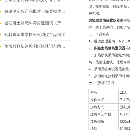
琐，效率较低，故障率高
总磷测定仪产品概述（简要概述总磷测定仪的功能特点）
种弊端。
实验室蒸馏装置仪器
采用
全项目土壤肥料养分速测仪【产品|报价|参数】2020仪器重磅推荐
护，防干烧保护、实现了
二、产品特点：
饲料霉菌毒素快速检测仪产品概述
1、批次处理量为1~6个
菌落总数快速检测仪快速识别菌落数量【2020重磅推荐】
2、
实验室蒸馏装置仪器
采
3、加热模块采用远红外
高，蒸馏速度快、使用寿
4、采用系统可设置蒸馏
5、蒸馏终点控制采用时
三、技术特点：
型号
ZLA
操作方式
7寸
加热方式
远红外
加热单元个数
6（
加热烧瓶
500
功能
防倒