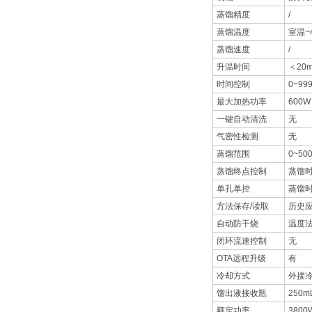
蒸馏精度
/
蒸馏温度
室温~
蒸馏速度
/
升温时间
＜20m
时间控制
0~99
最大加热功率
600
一键自动清洗
无
气密性检测
无
蒸馏范围
0~50
蒸馏终点控制
蒸馏
单孔单控
蒸馏
方法保存/读取
历史
自动防干烧
温度
闭环流速控制
无
OTA远程升级
有
冷却方式
外接
馏出液接收瓶
250
额定功率
3800