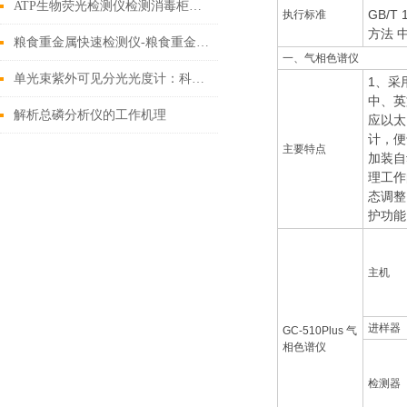
ATP生物荧光检测仪检测消毒柜消毒效果
GB/T
执行标准
方法 
粮食重金属快速检测仪-粮食重金属快速检测仪-粮食重金属快速检测仪
一、气相色谱仪
单光束紫外可见分光光度计：科学与工业领域的 “隐形基石”
1、采
中、英
解析总磷分析仪的工作机理
应以太
计，便
主要特点
加装自
理工作
态调整
护功能
主机
进样器
GC-510Plus 气
相色谱仪
检测器