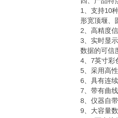
四、产品特
1、支持1
形宽顶堰、
2、高精度
3、实时显
数据的可信
4、7英寸
5、采用高
6、具有连
7、带有曲
8、仪器自
9、大容量数