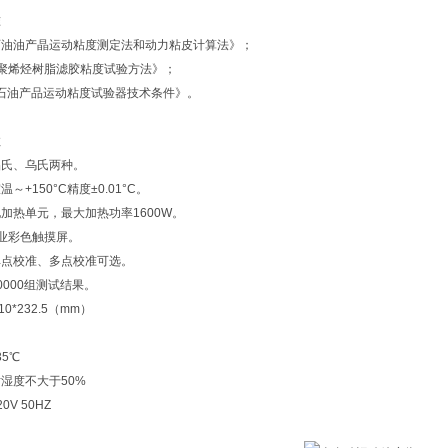
准
5《石油油产晶运动粘度测定法和动力粘皮计算法》；
41《聚烯烃树脂滤胶粘度试验方法》；
51《石油产品运动粘度试验器技术条件》。
数
品氏、乌氏两种。
～+150°C精度±0.01°C。
加热单元，最大加热功率1600W。
业彩色触摸屏。
单点校准、多点校准可选。
0000组测试结果。
10*232.5（mm）
35℃
湿度不大于50%
V 50HZ