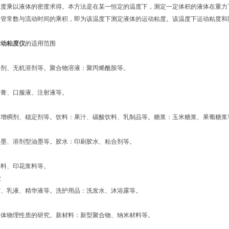
粘度乘以液体的密度求得。本方法是在某一恒定的温度下，测定一定体积的液体在重力
细管常数与流动时间的乘积，即为该温度下测定液体的运动粘度。该温度下运动粘度和
运动粘度仪
的适用范围
溶剂、无机溶剂等。聚合物溶液：聚丙烯酰胺等。
药膏、口服液、注射液等。
：增稠剂、稳定剂等。饮料：果汁、碳酸饮料、乳制品等。糖浆：玉米糖浆、果葡糖浆
油墨、溶剂型油墨等。胶水：印刷胶水、粘合剂等。
染料、印花浆料等。
业
霜、乳液、精华液等。洗护用品：洗发水、沐浴露等。
液体物理性质的研究。新材料：新型聚合物、纳米材料等。