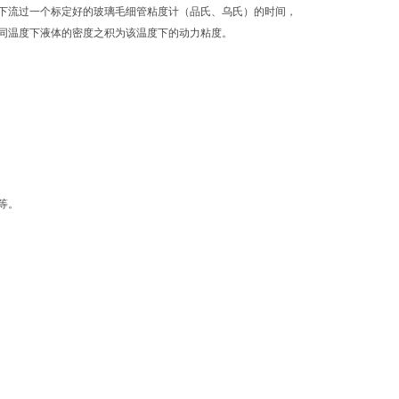
下流过一个标定好的玻璃毛细管粘度计（品氏、乌氏）的时间，
同温度下液体的密度之积为该温度下的动力粘度。
等。