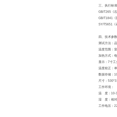
三、执行标
GB/T26
GB/T18
SY/T56
四、技术参
测试方法：
温度范围：室温
加热方式：电
显示：7寸工
温度校正：
数据存储：1
尺寸：530*3
工作环境：
温 度：10-
湿 度：相对
工作电压：220