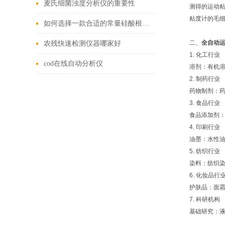
麦氏细菌浊度分析仪的重要性
测得的运动
粘度计的毛
如何选择一款合适的常量硅酸根分析仪
二、
全自动
农残快速检测仪器哪家好
1. 化工行业
cod在线自动分析仪
溶剂：有机
2. 制药行业
药物制剂：
3. 食品行业
食品添加剂
4. 印刷行业
油墨：水性
5. 纺织行业
染料：纺织
6. 化妆品行
护肤品：面
7. 科研机构
基础研究：