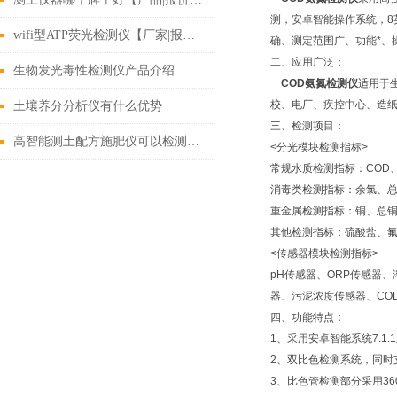
测，安卓智能操作系统，
wifi型ATP荧光检测仪【厂家|报价|原厂发货】
确、测定范围广、功能*
二、应用广泛：
生物发光毒性检测仪产品介绍
COD氨氮检测仪
适用于
校、电厂、疾控中心、造
土壤养分分析仪有什么优势
三、检测项目：
高智能测土配方施肥仪可以检测什么
<分光模块检测指标>
常规水质检测指标：COD
消毒类检测指标：余氯、
重金属检测指标：铜、总铜
其他检测指标：硫酸盐、
<传感器模块检测指标>
pH传感器、ORP传感器
器、污泥浓度传感器、CO
四、功能特点：
1、采用安卓智能系统7.
2、双比色检测系统，同时
3、比色管检测部分采用3