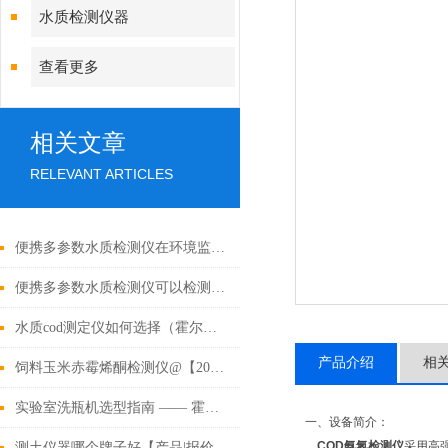
水质检测仪器
查看更多
相关文章
RELEVANT ARTICLES
便携多参数水质检测仪在环境监测中的应用
便携多参数水质检测仪可以检测哪些水质参数？
水质cod测定仪如何选择（霍尔德新报价）@【水质新闻】
产品介绍
相
饲料玉米赤霉烯酮检测仪@【2022升级款】_饲料玉米赤霉烯酮检测仪
实验室洗瓶机选型指南 —— 霍尔德电子助力实验室环保高效升级
一、设备简介：
COD氨氮检测仪
采用高
测土仪器哪个牌子好【产品|报价|仪器】原厂厂家品牌值得信赖