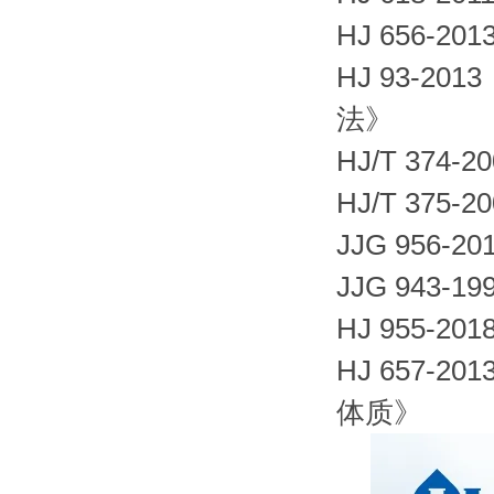
HJ 656-
HJ 93-2
法》
HJ/T 3
HJ/T 37
JJG 956-
JJG 943
HJ 955
HJ 657
体质》