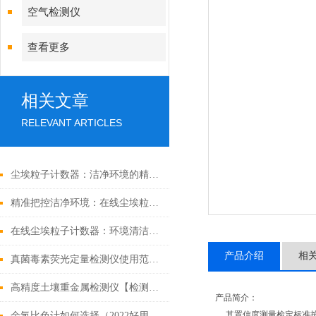
空气检测仪
查看更多
相关文章
RELEVANT ARTICLES
尘埃粒子计数器：洁净环境的精密守护者
精准把控洁净环境：在线尘埃粒子计数器的性能与广泛应用
在线尘埃粒子计数器：环境清洁的“智能哨兵”
产品介绍
相
真菌毒素荧光定量检测仪使用范围多
高精度土壤重金属检测仪【检测土壤的技术仪器&2021重磅推荐】
产品简介：
其置信度测量检定标准按照国
余氯比色计如何选择（2022好用的余氯比色计）