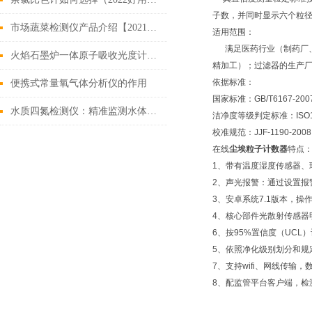
子数，并同时显示六个粒
市场蔬菜检测仪产品介绍【2021仪器重磅推荐】
适用范围：
满足医药行业（制药厂、
火焰石墨炉一体原子吸收光度计功能优势与应用
精加工）；过滤器的生产
依据标准：
便携式常量氧气体分析仪的作用
国家标准：GB/T6167-200
水质四氮检测仪：精准监测水体氮素污染，赋能环境治理新利器
洁净度等级判定标准：ISO14
校准规范：JJF-1190-2008
在线
尘埃粒子计数器
特点
1、带有温度湿度传感器、
2、声光报警：通过设置报
3、安卓系统7.1版本，操
4、核心部件光散射传感器
6、按95%置信度（UCL）
5、依照净化级别划分和规
7、支持wifi、网线传
8、配监管平台客户端，检