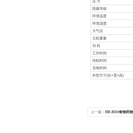
压 力
防爆等级
环境温度
环境湿度
大气压
主机重量
功 耗
工作时间
待机时间
充电时间
外型尺寸(长×宽×高)
上一篇：
HD-RD4食物