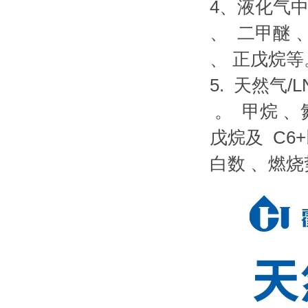
4、液化气中
、 二甲醚 
、 正戊烷等
5. 天然气
。 甲烷 、
戊烷及 C6
白数 、燃烧