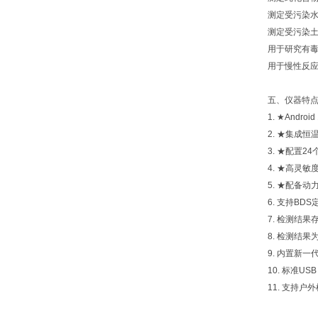
测定受污染
测定受污染
用于研究有
用于慢性反
五、仪器特
1. ★And
2. ★集成
3. ★配置2
4. ★高灵敏
5. ★配备
6. 支持BD
7. 检测结
8. 检测结果
9. 内置新
10. 标准U
11. 支持户