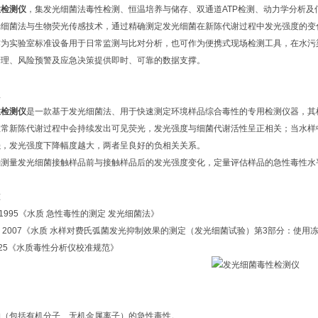
性检测仪
，集发光细菌法毒性检测、恒温培养与储存、双通道ATP检测、动力学分析
光细菌法与生物荧光传感技术，通过精确测定发光细菌在新陈代谢过程中发光强度的变
作为实验室标准设备用于日常监测与比对分析，也可作为便携式现场检测工具，在水污
管理、风险预警及应急决策提供即时、可靠的数据支撑。
理
性检测仪
是一款基于发光细菌法、用于快速测定环境样品综合毒性的专用检测仪器，其
正常新陈代谢过程中会持续发出可见荧光，发光强度与细菌代谢活性呈正相关；当水样
强，发光强度下降幅度越大，两者呈良好的负相关关系。
确测量发光细菌接触样品前与接触样品后的发光强度变化，定量评估样品的急性毒性水
准
441-1995《水质 急性毒性的测定 发光细菌法》
48-3: 2007《水质 水样对费氏弧菌发光抑制效果的测定（发光细菌试验）第3部分：使
3-2025《水质毒性分析仪校准规范》
围
物（包括有机分子、无机金属离子）的急性毒性。