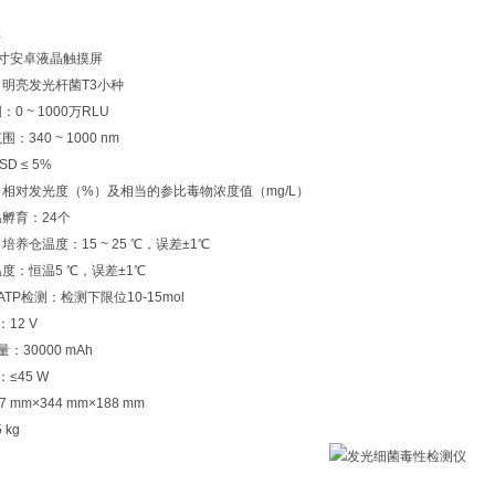
数
7英寸安卓液晶触摸屏
称：明亮发光杆菌T3小种
：0 ~ 1000万RLU
：340 ~ 1000 nm
D ≤ 5%
示：相对发光度（%）及相当的参比毒物浓度值（mg/L）
温孵育：24个
、培养仓温度：15 ~ 25 ℃，误差±1℃
温度：恒温5 ℃，误差±1℃
ATP检测：检测下限位10-15mol
：12 V
量：30000 mAh
：≤45 W
7 mm×344 mm×188 mm
 kg