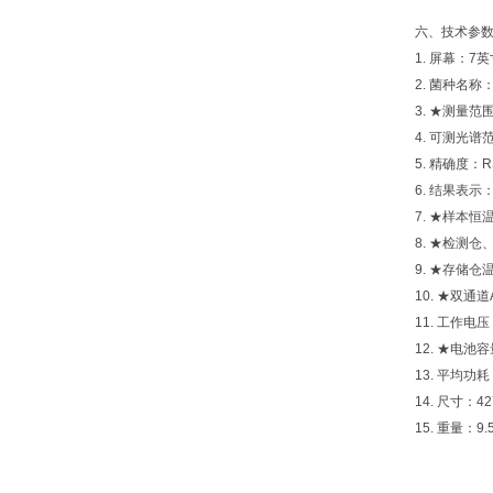
六、技术参
1. 屏幕：
2. 菌种名
3. ★测量范围
4. 可测光谱范围
5. 精确度：RS
6. 结果表
7. ★样本恒
8. ★检测仓
9. ★存储仓
10. ★双通道
11. 工作电压
12. ★电池容
13. 平均功耗
14. 尺寸：42
15. 重量：9.5