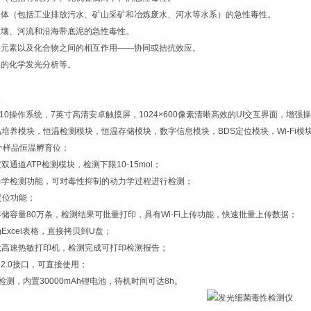
水体（包括工业排放污水、矿山采矿和冶炼废水、河水等水系）的急性毒性。
土壤、河流和沿海带底泥的急性毒性。
毒元素以及化合物之间的相互作用——协同或拮抗效应。
应的化学发光分析等。
点
roid 10操作系统，7英寸高清安卓触摸屏，1024×600像素清晰高效的UI交互界面，增
恒温培养模块，恒温检测模块，恒温存储模块，数字信息模块，BDS定位模块，Wi-F
4个样品恒温孵育位；
度双通道ATP检测模块，检测下限10-15mol；
动力学检测功能，可对毒性抑制的动力学过程进行检测；
S定位功能；
果存储容量80万条，检测结果可批量打印，具有Wi-Fi上传功能，快速批量上传数据；
为Excel表格，直接拷贝到U盘；
一代高速热敏打印机，检测完成可打印检测报告；
SB 2.0接口，可直接使用；
外检测，内置30000mAh锂电池，待机时间可达8h。