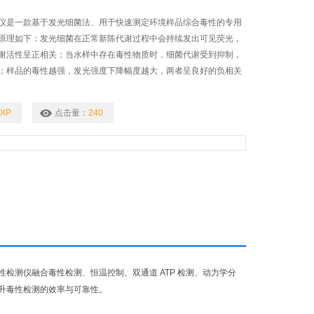
仪是一款基于发光细菌法、用于快速测定环境样品综合毒性的专用
原理如下：发光细菌在正常新陈代谢过程中会持续发出可见荧光，
谢活性呈正相关；当水样中存在毒性物质时，细菌代谢受到抑制，
；样品的毒性越强，发光强度下降幅度越大，两者呈良好的负相关
DXP
点击量：
240
检测仪融合毒性检测、恒温控制、双通道 ATP 检测、动力学分
升毒性检测的效率与可靠性。