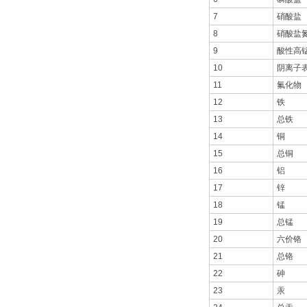
7
硝酸盐
8
硝酸盐
9
酸性高
10
阴离子
11
氟化物
12
铁
13
总铁
14
铜
15
总铜
16
铝
17
锌
18
锰
19
总锰
20
六价铬
21
总铬
22
砷
23
汞