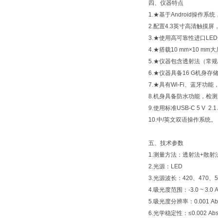
四、仪器特点
1.★基于Android操作
2.配置4.3英寸高清触
3.★使用高可靠性进口L
4.★搭载10 mm×10 
5.★仪器包含透射法（常
6.★仪器具备16 G机身
7.★具有Wi-Fi、蓝牙
8.机身具备防水功能，检测
9.使用标准USB-C 5 
10.中/英文双语操作系统。
五、技术参数
1.测量方法：透射法+散射
2.光源：LED
3.光源波长：420、470、52
4.吸光度范围：-3.0 ~ 3.0 A
5.吸光度分辨率：0.001 Ab
6.光学稳定性：≤0.002 Abs/