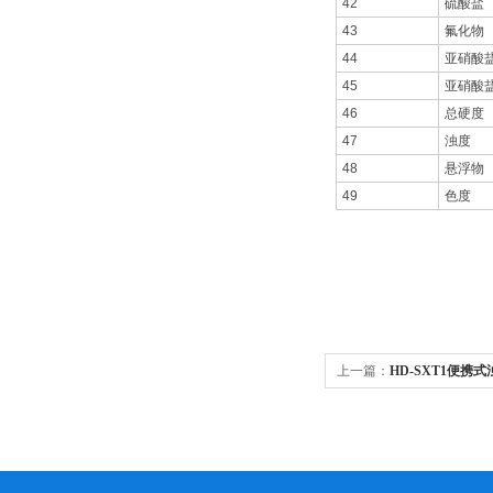
42
硫酸盐
43
氟化物
44
亚硝酸
45
亚硝酸
46
总硬度
47
浊度
48
悬浮物
49
色度
上一篇：
HD-SXT1便携