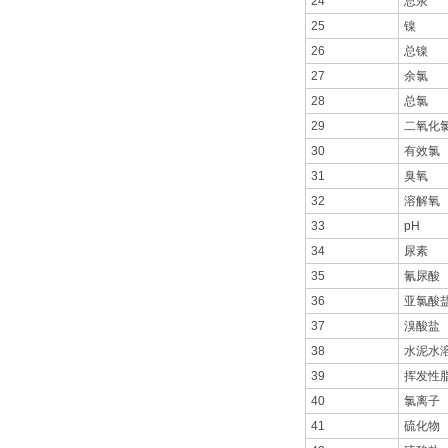
24
总汞
25
镍
26
总镍
27
余氯
28
总氯
29
二氧化
30
有效氯
31
臭氧
32
溶解氧
33
pH
34
尿素
35
氰尿酸
36
亚氯酸
37
溴酸盐
38
水泥水
39
挥发性
40
氯离子
41
硫化物