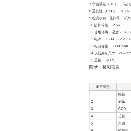
7.示值误差（RE）：不超
8.重复性（RSD）：≤ 3%
9.检测项目：见附录，试
10.防护等级：IP 65
11.使用环境：温度5 ~ 40
12.电源：USB-C 5 V 2.1
13.电池容量：8000 mAh
14.仪器外形尺寸：246 mm×
15.重量：590 g
附录：检测项目
项目编号
1
氨氮
2
氨氮
3
COD
4
总氮
5
总磷
6
磷酸盐