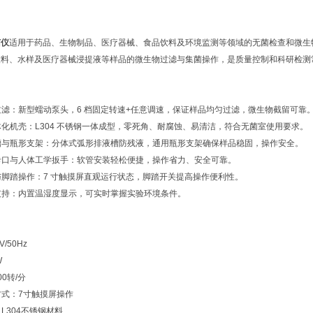
菌仪
适用于药品、生物制品、医疗器械、食品饮料及环境监测等领域的无菌检查和微生
饮料、水样及医疗器械浸提液等样品的微生物过滤与集菌操作，是质量控制和科研检测
定过滤：新型蠕动泵头，6 档固定转速+任意调速，保证样品均匀过滤，微生物截留可靠
一体化机壳：L304 不锈钢一体成型，零死角、耐腐蚀、易清洁，符合无菌室使用要求。
液槽与瓶形支架：分体式弧形排液槽防残液，通用瓶形支架确保样品稳固，操作安全。
形卡口与人体工学扳手：软管安装轻松便捷，操作省力、安全可靠。
控与脚踏操作：7 寸触摸屏直观运行状态，脚踏开关提高操作便利性。
测支持：内置温湿度显示，可实时掌握实验环境条件。
V/50Hz
W
00转/分
制方式：7寸触摸屏操作
：L304不锈钢材料