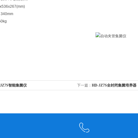
x536x267(mm)
340mm
50kg
-JZ7S智能集菌仪
下一篇：
HD-JZ7S全封闭集菌培养器