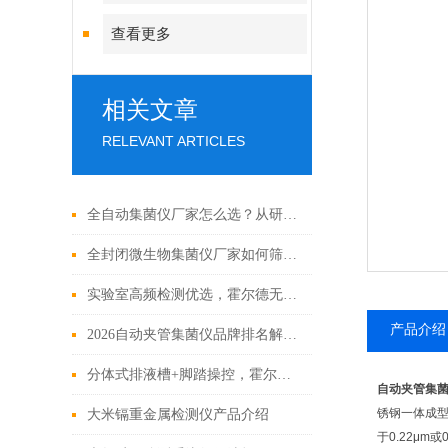
查看更多
相关文章
RELEVANT ARTICLES
全自动集菌仪厂家怎么选？从研发、性能、合规、售后详解霍尔德
全封闭微生物集菌仪厂家如何筛选？四大核心维度深度解析霍尔德优势
实验室高频检测优选，霍尔德无菌集菌仪洁净高效双优势测评
产品介绍
2026自动夹管集菌仪品牌排名解析：霍尔德四大核心竞争优势
分体式排液槽+脚踏操控，霍尔德智能集菌仪实操效率拉满
自动夹管集
锈钢一体成
大米镉重金属检测仪产品介绍
于0.22μ