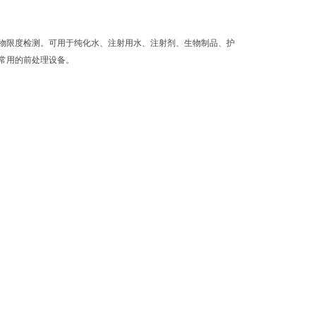
物限度检测。可用于纯化水、注射用水、注射剂、生物制品、护
常用的前处理设备。
。