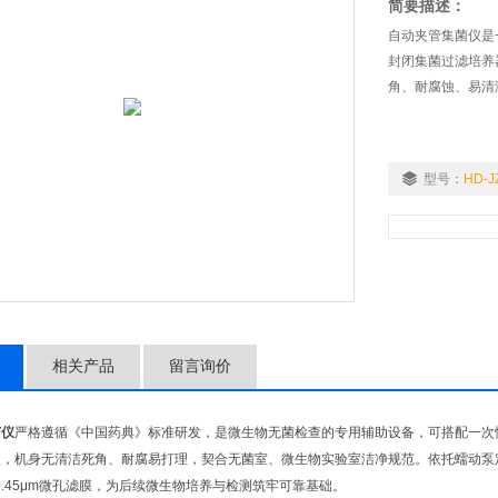
简要描述：
自动夹管集菌仪是
封闭集菌过滤培养
角、耐腐蚀、易清
型号：
HD-J
相关产品
留言询价
菌仪
严格遵循《中国药典》标准研发，是微生物无菌检查的专用辅助设备，可搭配一次性
型，机身无清洁死角、耐腐易打理，契合无菌室、微生物实验室洁净规范。依托蠕动泵
m或0.45μm微孔滤膜，为后续微生物培养与检测筑牢可靠基础。