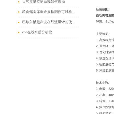
大气质量监测系统如何选择
适用范围:
粮食储备库重金属检测仪可以检测什么
自动夹管集
理液、食品
巴歇尔槽超声波在线流量计的使用步骤
cod在线水质分析仪
主要特征:
1. 高效稳
2. 卫生级
3. 优化排
4. 快速圆
5. 智能触
6. 环境监
技术参数:
1. 电源：220
2. 功率：40
3. 转速：1-3
4. 操作控
5. 机壳材质