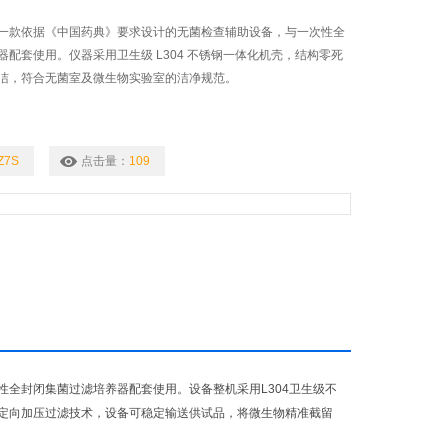
一款依据《中国药典》要求设计的无菌检查辅助设备，与一次性全
器配套使用。仪器采用卫生级 L304 不锈钢一体化机壳，结构零死
洁，符合无菌室及微生物实验室的洁净规范。
Z7S
点击量：
109
全封闭集菌过滤培养器配套使用。设备整机采用L304卫生级不
定向加压过滤技术，设备可稳定输送供试品，将微生物精准截留