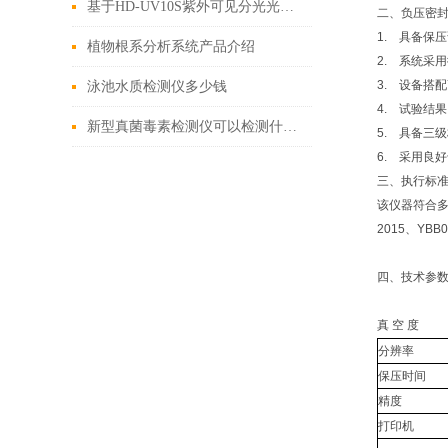
基于HD-UV10S紫外可见分光光度计的甲醛定量测定性能评估
二、负压密
1. 具备保
植物根系分析系统产品介绍
2. 系统采
3. 设备搭
泳池水质检测仪多少钱
4. 试验结
新型真菌毒素检测仪可以检测什么（2022市场上好用的真菌毒素检测仪）
5. 具备三
6. 采用良
三、执行标
该仪器符合多项国
2015、YBB0
四、技术参
真 空 度
分辨率
保压时间
精度
打印机