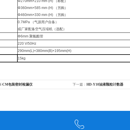
Φ270mm×210 mm (H) （标配）
Φ360mm×585 mm (H) （另购）
Φ460mm×330 mm (H) （另购）
0.7MPa （气源用户自备）
或厂家配备空气压缩机（选配）
Φ6mm 聚氨酯管
220 V/50Hz
290mm(L)×380mm(B)×195mm(H)
15kg
Y-CM包装密封检漏仪
下一篇：
HD-Y10油液颗粒计数器