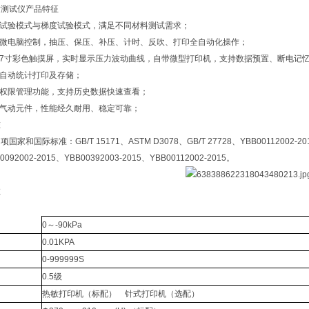
封测试仪产品特征
压试验模式与梯度试验模式，满足不同材料测试需求；
用微电脑控制，抽压、保压、补压、计时、反吹、打印全自动化操作；
配7寸彩色触摸屏，实时显示压力波动曲线，自带微型打印机，支持数据预置、断电记
果自动统计打印及存储；
级权限管理功能，支持历史数据快速查看；
好气动元件，性能经久耐用、稳定可靠；
准
家和国际标准：GB/T 15171、ASTM D3078、GB/T 27728、YBB00112002-2015、
0092002-2015、YBB00392003-2015、YBB00112002-2015。
数
0～-90kPa
0.01KPA
0-999999S
0.5级
热敏打印机（标配） 针式打印机（选配）