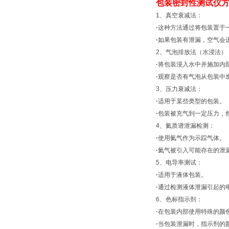
包装密封性测试仪
1、真空衰减法：
·
这种方法通过将包装置于
·
如果包装有泄漏，空气会
2、气泡排放法（水浸法
·
将包装浸入水中并施加内
·
观察是否有气泡从包装中
3、压力衰减法：
·
适用于某些类型的包装。
·
包装被充气到一定压力，
4、氦质谱泄漏检测：
·
使用氦气作为示踪气体。
·
氦气被引入可能存在的泄
5、电导率测试：
·
适用于液体包装。
·
通过检测液体泄漏引起的
6、色标指示剂：
·
在包装内部使用特殊的颜
·
当包装泄漏时，指示剂的