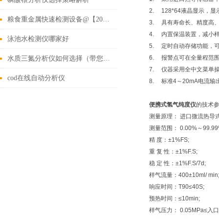
2. 128*64液晶显示，
粮食重金属快速检测设备@【2022新款】_粮食重金属快速测试仪
3. 具有寿命长、精度高、
4. 内置保温装置，减小
泳池水检测仪哪家好
5. 定时自动存储功能，
6. 报警点可在全量程范围
水质三氮分析仪如何选择（带您了解水质三氮分析仪的功能特点）
7. 仪器采用全中文菜单
cod在线自动分析仪
8. 标准4～20mA电流输出
便携式氢气纯度仪
的技术
测量原理： 进口微流热导
测量范围： 0.00%～99.99
精 度：±1%FS;
重 复 性：±1%F.S;
稳 定 性：±1%F.S/7d;
样气流量：400±10ml/ min
响应时间：T90≤40S;
预热时间：≤10min;
样气压力： 0.05MPa≤入口压