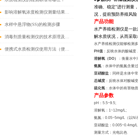
准确、稳定"进行测量
影响溶解氧浓度检测仪测量结果的因素
况，提前预防养殖风险
产品功能
水样中悬浮物(SS)的检测步骤
水产养殖检测仪是一款
解水质状况，从而采取
消毒剂质量检测仪的技术原理及应用
水产养殖检测仪能够检测
便携式水质检测仪使用方法（便携式水质检测仪功能）
PH值
：反映水体的酸碱度
溶解氧（DO）
：衡量水中
氨氮
：水体中的氨氮含量
亚硝酸盐
：同样是水体中
总碱度
：反映水体对酸碱
硫化氢
：水体中的有害物
产品参数
pH：5.5~9.5;
溶解氧：1~12mg/L;
氨氮：0.05~5mg/L（以N
亚硝酸盐：0.005~0.4mg
测量方式：光电比色