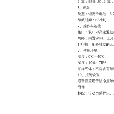
计算：95% UCL计算
6、电池
类型：锂离子电池，3.7V
续航时间：≥8小时
7、操作与连接
接口：双USB高速通
网络：内置WIFI、蓝
打印机：配备独立的蓝
8、使用环境
温度：0℃～40℃
湿度：10%～75%
采样气体：不得含有酸
10、报警设置
报警设置用于洁净度等
附件
标配：等动力采样头、