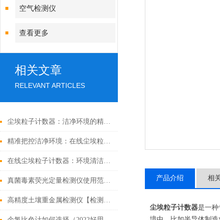
空气检测仪
查看更多
相关文章
RELEVANT ARTICLES
尘埃粒子计数器：洁净环境的精密守护者
精准把控洁净环境：在线尘埃粒子计数器的性能与广泛应用
在线尘埃粒子计数器：环境清洁的“智能哨兵”
产品介绍
相
真菌毒素荧光定量检测仪使用范围多
高精度土壤重金属检测仪【检测土壤的技术仪器&2021重磅推荐】
尘
埃粒子计数器
是一种
境中，比如半导体制造
余氯比色计如何选择（2022好用的余氯比色计）