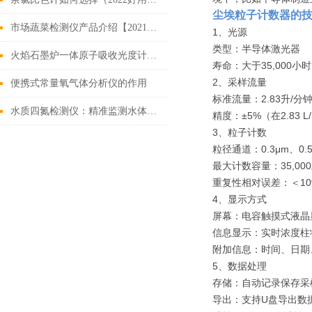
尘
埃粒子计数器
的
市场蔬菜检测仪产品介绍【2021仪器重磅推荐】
1、光源
类型：半导体激光器
火焰石墨炉一体原子吸收光度计功能优势与应用
寿命：大于35,000小时
2、采样流量
便携式常量氧气体分析仪的作用
标准流量：2.83升/分
水质四氮检测仪：精准监测水体氮素污染，赋能环境治理新利器
精度：±5%（在2.83 L/
3、粒子计数
粒径通道：0.3μm、0.5
最大计数容量：35,000
重复性相对误差：＜10
4、显示方式
屏幕：电容触摸式液晶
信息显示：实时浓度柱
附加信息：时间、日期
5、数据处理
存储：自动记录保存采
导出：支持U盘导出数