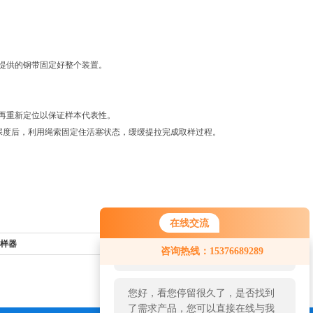
提供的钢带固定好整个装置。
再重新定位以保证样本代表性。
深度后，利用绳索固定住活塞状态，缓缓提拉完成取样过程。
在线交流
您好！欢迎前来咨询，很高兴为您
采样器
返回列表>>
咨询热线：15376689289
服务，请问您要咨询什么问题呢？
您好，看您停留很久了，是否找到
了需求产品，您可以直接在线与我