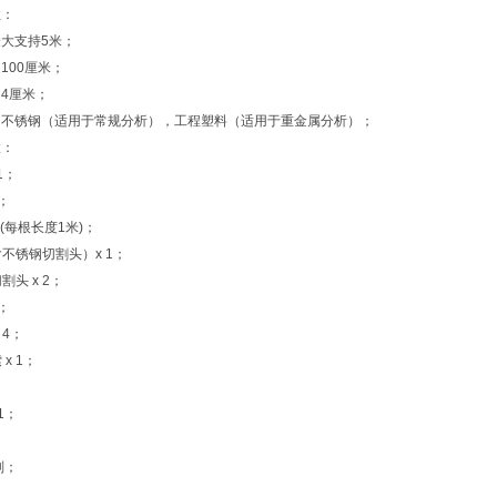
数：
大支持5米；
100厘米；
4厘米；
：不锈钢（适用于常规分析），工程塑料（适用于重金属分析）；
置：
1；
1；
 5 (每根长度1米)；
含不锈钢切割头）x 1；
割头 x 2；
2；
 4；
 x 1；
 1；
；
1副；
；