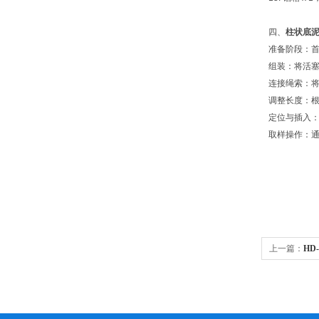
四、
柱状底
准备阶段：
组装：将活
连接绳索：
调整长度：根
定位与插入
取样操作：
上一篇：
HD