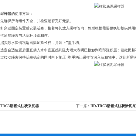
泥采样器
的使用方法：
首先确保所有组件齐全，并检查是否完好无损。
塞杆穿过固定装置后安装活塞，接着将其放入采样管内；然后根据需要更换切割头并用
将抗延展绳索与活塞杆顶部相连。
据实际水深情况适当添加延长杆，并装上T型手柄。
：选定合适位置后垂直插入水中直至感到阻力增大表明已接触到底部沉积层；轻微提起
通过拉动绳索保持活塞稳定的同时向下施压T型手柄让采样管深入沉积物中。达到所需
-TRC3活塞式柱状采泥器
下一篇：
HD-TRC3活塞式柱状淤泥