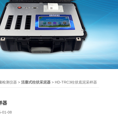
>
> HD-TRC3柱状底泥采样器
壤检测仪器
活塞式柱状采泥器
样器
5-01-08