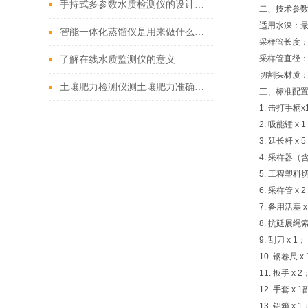
手持式多参数水质检测仪的设计与应用
二、技术参
适用水深：最
智能一体化蒸馏仪是用来做什么的？
采样管长度：
采样管直径：
了解在线水质监测仪的意义
切割头材质
土壤肥力检测仪测土壤肥力准确吗?
三、标准配
1. 击打手柄x
2. 吸能锤 x 
3. 延长杆 x
4. 采样器（
5. 工程塑料切
6. 采样管 x 
7. 备用活塞 x
8. 抗延展绳索
9. 刮刀 x 1；
10. 钢卷尺 x
11. 扳手 x 2
12. 手套 x 
13. 铝箱 x 1