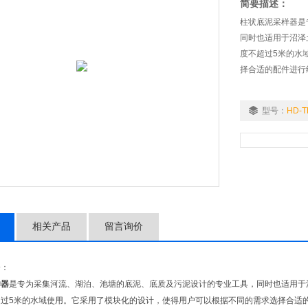
简要描述：
柱状底泥采样器是
同时也适用于沼泽
度不超过5米的水
择合适的配件进行
型号：
HD-T
相关产品
留言询价
介：
样器
是专为采集河流、湖泊、池塘的底泥、底质及污泥设计的专业工具，同时也适用于
超过5米的水域使用。它采用了模块化的设计，使得用户可以根据不同的需求选择合适