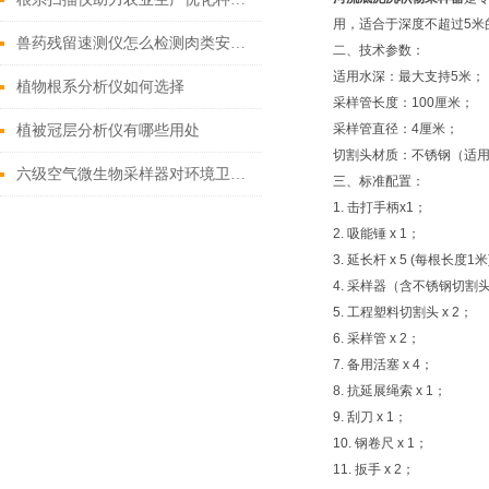
用，适合于深度不超过5米
兽药残留速测仪怎么检测肉类安全？
二、技术参数：
适用水深：最大支持5米；
植物根系分析仪如何选择
采样管长度：100厘米；
采样管直径：4厘米；
植被冠层分析仪有哪些用处
切割头材质：不锈钢（适
六级空气微生物采样器对环境卫生有什么作用
三、标准配置：
1. 击打手柄x1；
2. 吸能锤 x 1；
3. 延长杆 x 5 (每根长度1米
4. 采样器（含不锈钢切割头
5. 工程塑料切割头 x 2；
6. 采样管 x 2；
7. 备用活塞 x 4；
8. 抗延展绳索 x 1；
9. 刮刀 x 1；
10. 钢卷尺 x 1；
11. 扳手 x 2；