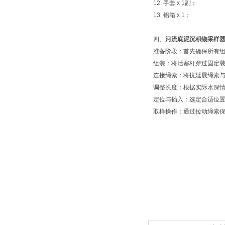
12. 手套 x 1副；
13. 铝箱 x 1；
四、
河流底泥沉积物采样
准备阶段：首先确保所有
组装：将活塞杆穿过固定
连接绳索：将抗延展绳索
调整长度：根据实际水深情
定位与插入：选定合适位
取样操作：通过拉动绳索