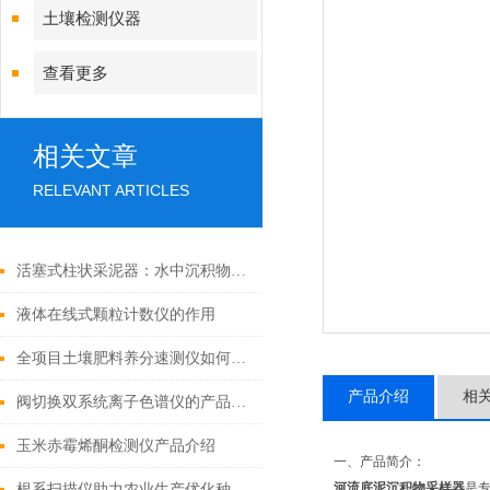
土壤检测仪器
查看更多
相关文章
RELEVANT ARTICLES
活塞式柱状采泥器：水中沉积物采集的关键工具
液体在线式颗粒计数仪的作用
全项目土壤肥料养分速测仪如何选择
产品介绍
相
阀切换双系统离子色谱仪的产品特点
玉米赤霉烯酮检测仪产品介绍
一、产品简介：
河流底泥沉积物采样器
是
根系扫描仪助力农业生产优化种植管理策略「霍尔德」