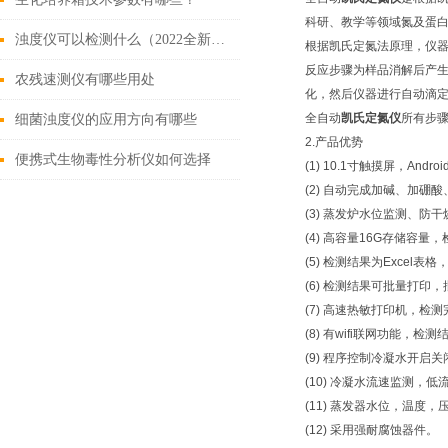
科研、教学等领域氮及蛋
浊度仪可以检测什么（2022全新配置浊度仪）
根据凯氏定氮法原理，仪
反应步骤为样品消解后产
农残速测仪有哪些用处
化，然后仪器进行自动滴
全自动
凯氏定氮仪
所有步
细菌浊度仪的应用方向有哪些
2.产品优势
便携式生物毒性分析仪如何选择
(1) 10.1寸触摸屏，Andro
(2) 自动完成加碱、加
(3) 蒸发炉水位监测、
(4) 高容量16G存储容量
(5) 检测结果为Excel表
(6) 检测结果可批量打印
(7) 高速热敏打印机，检
(8) 有wifi联网功能，
(9) 程序控制冷凝水开启
(10) 冷凝水流速监测，低
(11) 蒸发器水位，温度
(12) 采用强耐腐蚀器件。