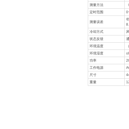
测量方法
《
定时范围
0
邻
测量误差
8
冷却方式
状态反馈
环境温度
（
环境湿度
≤
功率
2
工作电源
A
尺寸
4
重量
1