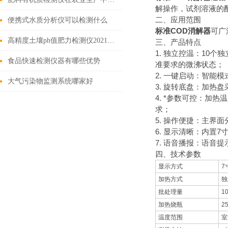
解操作，试剂溶液的
二、应用范围
便携式水质分析仪可以检测什么
标准COD消解器
可广
高精度土壤ph值肥力检测仪2021重磅推荐
三、产品特点
1. 独立控温：10
食品快速检测仪器有哪些优势
准要求的微沸状态；
2. 一键启动：智
大气污染物监测系统哪家好
3. 旋转底盘：加热
4. *参数可控：加
求；
5. 操作便捷：主界
6. 显示清晰：内置
7. 语音播报：语
四、技术参数
显示方式
7
加热方式
独
批处理量
1
加热烧瓶
2
温度范围
室