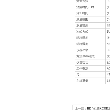
测量方法
《
消解时间计时
(1
冷却时间
(1
测量范围
(
测量误差
邻
冷却方式
风
环境温度
(
环境湿度
≤
仪器功率
3
方法保存/读取
支
仪器语言
默
工作电源
A
尺寸
4
主机重量
1
上一篇：
HD-W110XCO