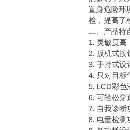
置身危险环
检，提高了
二、产品特
1. 灵敏度
2. 扳机式
3. 手持式
4. 只对
5. LCD
6. 可轻松
7. 自我诊
8. 电量