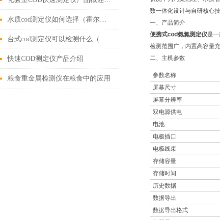
数一体化设计与自研核心
水质cod测定仪如何选择（霍尔德新报价）@【水质新闻】
一、产品简介
便携式cod氨氮测定仪
是一
台式cod测定仪可以检测什么（带您了解台式cod测定仪的功能特点）
检测范围广，内置高容量
二、主机参数
快速COD测定仪产品介绍
参数名称
粮食重金属检测仪在粮食中的应用
屏幕尺寸
屏幕分辨率
双电源供电
电池
电极插口
电极线束
存储容量
存储时间
历史数据
数据导出
数据导出格式