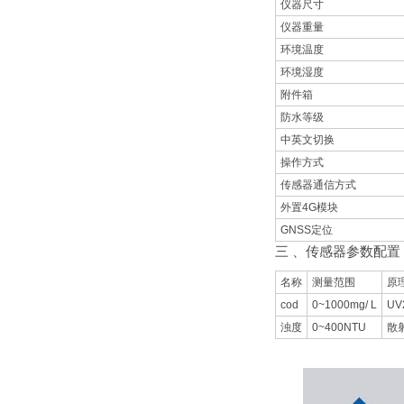
仪器尺寸
仪器重量
环境温度
环境湿度
附件箱
防水等级
中英文切换
操作方式
传感器通信方式
外置4G模块
GNSS定位
三 、传感器参数配置
名称
测量范围
原
cod
0~1000mg/ L
UV
浊度
0~400NTU
散