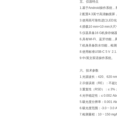
五、仪器特点
1.基于Android操作系
2.配置4.3英寸高清触
3.使用高可靠性进口LE
4.搭载10 mm×10 m
5.仪器具备16 G机身存
6.具有Wi-Fi、蓝牙功
7.机身具备防水功能，检测
8.使用标准USB-C 5 
9.中/英文双语操作系统。
六、技术参数
1.光源波长：420、620 n
2.示值误差（RE）：不超
3.重复性（RSD）：≤ 3%
4.光学稳定性：≤ 0.002 Abs
5.吸光度分辨率：0.001 Ab
6.吸光度范围：-3.0 ~ 3.0 A
7.检测量程：10 ~ 150 mg/L，