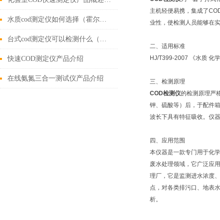
主机轻便易携，集成了CO
水质cod测定仪如何选择（霍尔德新报价）@【水质新闻】
业性，使检测人员能够在
台式cod测定仪可以检测什么（带您了解台式cod测定仪的功能特点）
二、适用标准
HJ/T399-2007 《水
快速COD测定仪产品介绍
在线氨氮三合一测试仪产品介绍
三、检测原理
COD检测仪
的检测原理严格
钾、硫酸等）后，于配件
波长下具有特征吸收。仪器
四、应用范围
本仪器是一款专门用于化学
废水处理领域，它广泛应用
理厂，它是监测进水浓度
点，对各类排污口、地表水
析。