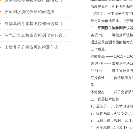
虫发光原理，ATP快速杀菌效
养鱼测水质的仪器如何选择
（ATP）。ATP拭子含
量与发光值成正比，由于所
谷物真菌毒素检测仪如何选择（带您了解2022好用的真菌毒素检测仪）
二、
细菌微生物检测仪
仪
实 用 性 —— 可根据环
荧光定量真菌毒素检测仪在各领域中的作用
通过记录监测表面的相对光单
土壤养分分析仪可以检测什么
工作质量。
灵敏度高 —— 10-15～10-1
速 度 快 —— 常规培养法
可 行 性 —— 微生物数
可操作性 —— 传统培养
作。
体验更好 —— 试子套管
三、仪器技术指标：
1、显示屏：3.5英寸电
2、操作系统：Android
3、无线上传：WIFI、
4、检测精度：1×10-18mo