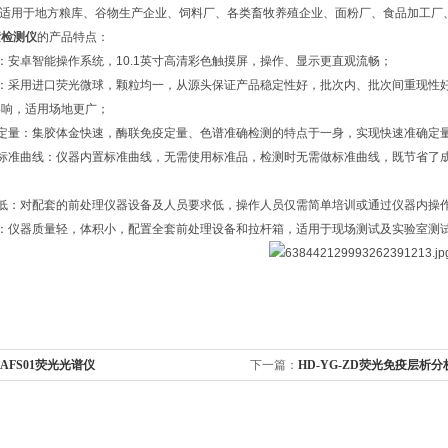
产品适用于地方粮库、谷物生产企业、饲料厂、各类畜牧养殖企业、面粉厂、食品加工
素检测仪
的产品特点：
：安卓智能操作系统，10.1英寸高清彩色触摸屏，操作、显示更直观流畅；
高：采用进口荧光微球，颗粒均一，从源头保证产品稳定性好，批次内、批次间重现性
影响，适用场地更广；
确定量：集胶体金快速，酶联免疫定量、色谱准确检测的特点于一身，实现快速准确定
量标准曲线：仪器内置标准曲线，无需使用标准品，检测时无需做标准曲线，既节省了
求低：对配套的前处理仪器设备及人员要求低，操作人员仅需简单培训或通过仪器内操
携：仪器质量轻，体积小，配置全套前处理设备和拉杆箱，适用于现场测试及实验室测
-AFS01荧光光谱仪
下一篇：
HD-YG-ZD荧光免疫层析分