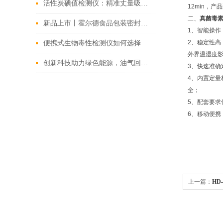
活性炭碘值检测仪：精准丈量吸附力的行业 “标尺”
12min，
二、
真菌毒
新品上市丨霍尔德食品包装密封性测试仪多款型号介绍
1、智能操作
2、稳定性
便携式生物毒性检测仪如何选择
外界温湿度
创新科技助力绿色能源，油气回收检测仪再升级
3、快速准
4、内置定
全；
5、配套要
6、移动便
上一篇：
HD