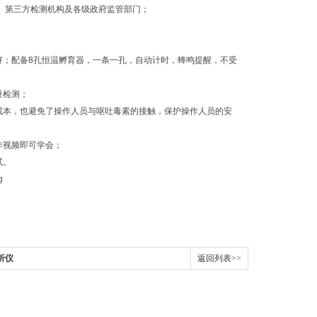
厂、第三方检测机构及各级政府监管部门；
好；配备8孔恒温孵育器，一条一孔，自动计时，蜂鸣提醒，不受
量检测；
成本，也避免了操作人员与呕吐毒素的接触，保护操作人员的安
作视频即可学会；
试。
析仪
返回列表>>