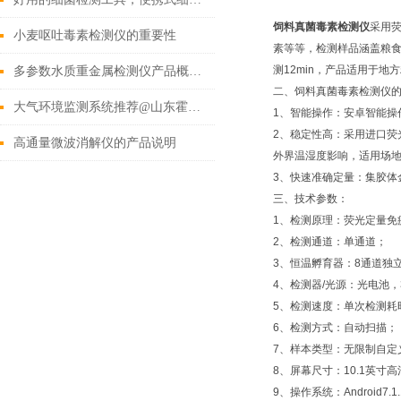
饲料真菌毒素检测仪
采用
小麦呕吐毒素检测仪的重要性
素等等，检测样品涵盖粮
测12min，产品适用于
多参数水质重金属检测仪产品概述（2022新上市的水质重金属检测仪）
二、饲料真菌毒素检测仪
大气环境监测系统推荐@山东霍尔德
1、智能操作：安卓智能操
2、稳定性高：采用进口荧
高通量微波消解仪的产品说明
外界温湿度影响，适用场
3、快速准确定量：集胶体
三、技术参数：
1、检测原理：荧光定量免
2、检测通道：单通道；
3、恒温孵育器：8通道独立
4、检测器/光源：光电池，
5、检测速度：单次检测耗时
6、检测方式：自动扫描；
7、样本类型：无限制自定
8、屏幕尺寸：10.1英寸高清
9、操作系统：Android7