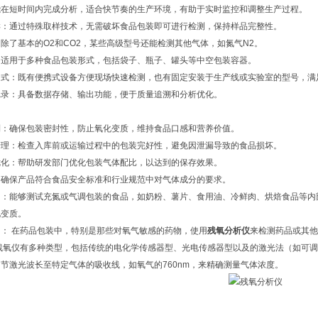
能在短时间内完成分析，适合快节奏的生产环境，有助于实时监控和调整生产过程。
样：通过特殊取样技术，无需破坏食品包装即可进行检测，保持样品完整性。
除了基本的O2和CO2，某些高级型号还能检测其他气体，如氮气N2。
：适用于多种食品包装形式，包括袋子、瓶子、罐头等中空包装容器。
定式：既有便携式设备方便现场快速检测，也有固定安装于生产线或实验室的型号，满
记录：具备数据存储、输出功能，便于质量追溯和分析优化。
制：确保包装密封性，防止氧化变质，维持食品口感和营养价值。
管理：检查入库前或运输过程中的包装完好性，避免因泄漏导致的食品损坏。
优化：帮助研发部门优化包装气体配比，以达到的保存效果。
：确保产品符合食品安全标准和行业规范中对气体成分的要求。
用：能够测试充氮或气调包装的食品，如奶粉、薯片、食用油、冷鲜肉、烘焙食品等内
化变质。
： 在药品包装中，特别是那些对氧气敏感的药物，使用
残氧分析仪
来检测
药品
或其他
残氧仪有多种类型，包括传统的电化学传感器型、光电传感器型以及的激光法（如可调
节激光波长至特定气体的吸收线，如氧气的760nm，来精确测量气体浓度。