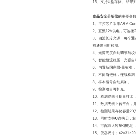
15、支持U盘存储。 结
食品安全分析仪
的主要参
1、主控芯片采用ARM Cor
2、直流12V供电，可连
3、四波长冷光源，每个通道
有通道同时检测。
4、光源亮度自动调节与校
5、智能恒流稳压，光强自
6、内置新国家限-量标准
7、不间断进样，连续检测
8、样本编号自动累加。
9、检测项目可扩充。
10、检测结果可批量打印
11、数据无线上传平台，并
12、检测结果存储容量20
13、同时支持U盘拷贝，
14、可配置大容量锂电池
15、仪器尺寸；42×31×2