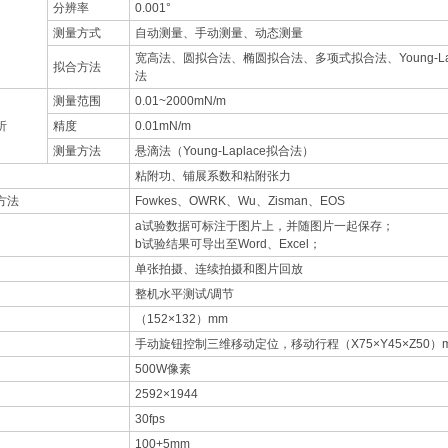
分辨率
0.001°
测量方式
自动测量、手动测量、动态测量
宽高法、圆拟合法、椭圆拟合法、多项式拟合法、Young-Lap
拟合方法
法
测量范围
0.01~2000mN/m
析
精度
0.01mN/m
测量方法
悬滴法（Young-Laplace拟合法）
粘附功、铺展系数和粘附张力
方法
Fowkes、OWRK、Wu、Zisman、EOS
a试验数据可标注于图片上，并随图片一起保存；
b试验结果可导出至Word、Excel；
单张拍摄、连续拍摄和图片回放
整机水平测试/调节
（152×132）mm
手动旋钮控制三维移动定位，移动行程（X75×Y45×Z50）
500W像素
2592×1944
30fps
100+5mm