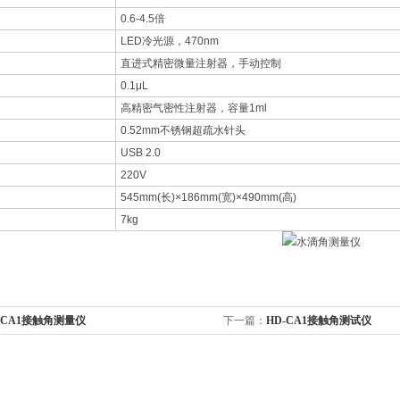
0.6-4.5倍
LED冷光源，470nm
直进式精密微量注射器，手动控制
0.1μL
高精密气密性注射器，容量1ml
0.52mm不锈钢超疏水针头
USB 2.0
220V
545mm(长)×186mm(宽)×490mm(高)
7kg
-CA1接触角测量仪
下一篇：
HD-CA1接触角测试仪