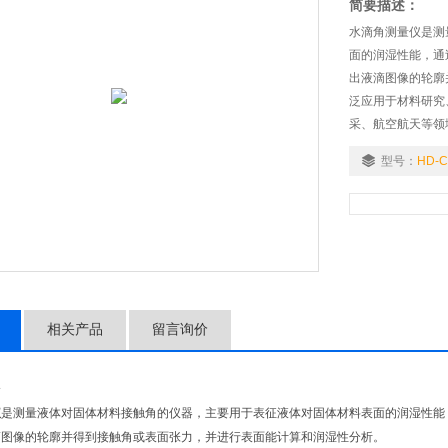
简要描述：
水滴角测量仪是测
面的润湿性能，通
出液滴图像的轮廓
泛应用于材料研究
采、航空航天等领
型号：
HD-C
相关产品
留言询价
介
仪
是测量液体对固体材料接触角的仪器，主要用于表征液体对固体材料表面的润湿性能
滴图像的轮廓并得到接触角或表面张力，并进行表面能计算和润湿性分析。