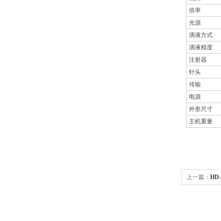
倍率
光源
滴液方式
滴液精度
注射器
针头
传输
电源
外形尺寸
主机重量
上一篇：
HD