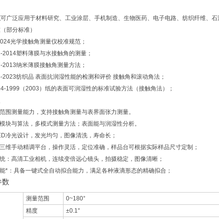
围
仪
可广泛应用于材料研究、工业涂层、手机制造、生物医药、电子电路、纺织纤维、石
准（部分标准）
99-2024光学接触角测量仪校准规范；
0693-2014塑料薄膜与水接触角的测量；
447-2013纳米薄膜接触角测量方法；
2694-2023纺织品 表面抗润湿性能的检测和评价 接触角和滚动角法；
D 724-1999（2003）纸的表面可润湿性的标准试验方法（接触角法）；
点
宽范围测量能力，支持接触角测量与表界面张力测量。
析模块与算法，多模式测量方法；表面能与润湿性分析。
LED冷光设计，发光均匀，图像清洗，寿命长；
用三维手动精调平台，操作灵活，定位准确，样品台可根据实际样品尺寸定制；
系统：高清工业相机，连续变倍远心镜头，拍摄稳定，图像清晰；
功能*：具备一键式全自动拟合能力，满足各种液滴形态的精确拟合；
参数
测量范围
0~180°
精度
±0.1°