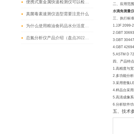
便携式重金属快速检测仪可以检测什么
二、应用范
水滴角测量
真菌毒素速测仪选型需要注意什么
三、执行标
1.JJF 20
为什么使用粮油食药品水分活度测定仪
2.GBT 3
总氮分析仪产品介绍（盘点2022好用的总氮分析仪）
3.GBT 30
4.GBT 4
5.ASTM 
四、产品特
1.高精度与
2.多功能分
3.采用密集
4.样品台采
5.高清成像
6.分析软件
五、技术